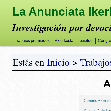
La Anunciata Iker
Investigación por devoc
Trabajos premiados
Azterkosta
Ibaialde
Congre
Estás en
Inicio
>
Trabajo
A
Cuentos Azterko
Dibujos Azterkos