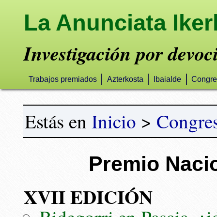
La Anunciata Iker
Investigación por devoc
Trabajos premiados
Azterkosta
Ibaialde
Congre
Estás en
Inicio
>
Congre
Premio Naci
XVII EDICIÓN
Bidegorri en Pasaia, ¿i